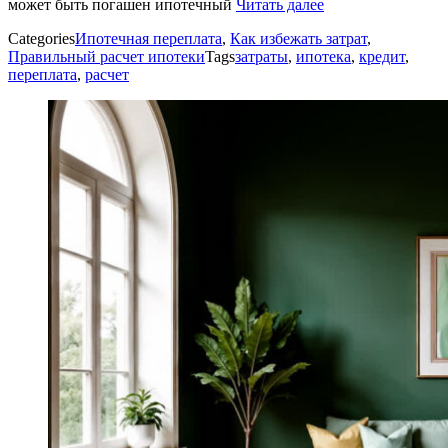
может быть погашен ипотечный
Читать далее
Categories
Ипотечная переплата
,
Как избежать затрат
,
Правильный расчет ипотеки
Tags
затраты
,
ипотека
,
кредит
,
переплата
,
расчет