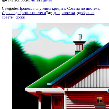
другие вопросы,
Читать далее
Categories
Процесс получения кредита
,
Советы по ипотеке
,
Сроки одобрения ипотеки
Tags
дни
,
ипотека
,
одобрение
,
советы
,
сроки