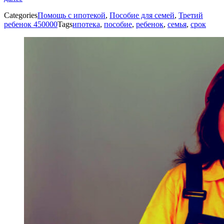
Categories
Помощь с ипотекой
,
Пособие для семей
,
Третий
ребенок 450000
Tags
ипотека
,
пособие
,
ребенок
,
семья
,
срок