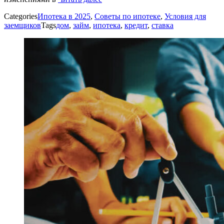
Categories
Ипотека в 2025
,
Советы по ипотеке
,
Условия для
заемщиков
Tags
дом
,
займ
,
ипотека
,
кредит
,
ставка