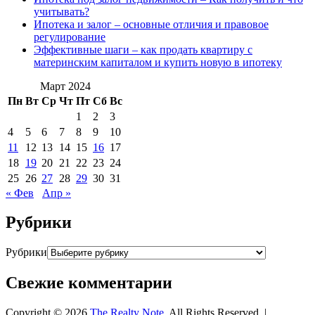
учитывать?
Ипотека и залог – основные отличия и правовое
регулирование
Эффективные шаги – как продать квартиру с
материнским капиталом и купить новую в ипотеку
Март 2024
Пн
Вт
Ср
Чт
Пт
Сб
Вс
1
2
3
4
5
6
7
8
9
10
11
12
13
14
15
16
17
18
19
20
21
22
23
24
25
26
27
28
29
30
31
« Фев
Апр »
Рубрики
Рубрики
Свежие комментарии
Copyright © 2026
The Realty Note
. All Rights Reserved. |