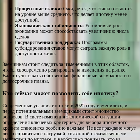
Процентные ставки:
Ожидается, что ставки остаются
на уровне выше среднего, что делает ипотеку менее
доступной.
Экономическая стабильность:
Устойчивый рост
экономики может способствовать увеличению числа
сделок.
Государственная поддержка:
Программы
субсидирования ставок могут сыграть важную роль в
доступности жилья.
Заемщикам стоит следить за изменениями в этих областях,
чтобы своевременно реагировать на изменения на рынке.
Важно учитывать собственные финансовые возможности и
долгосрочные планы.
Кто сейчас может позволить себе ипотеку?
Современные условия ипотеки в 2025 году изменились, и
перед потенциальными заемщиками стоит множество
вопросов. В свете изменения экономической ситуации,
определения ключевых критериев для выбора ипотечного
кредита становится особенно важным. Не все граждане могут
легко справиться с нагрузкой, связанной с ежемесячными
выплатами по ипотеке, и необходимо понимать, кто из