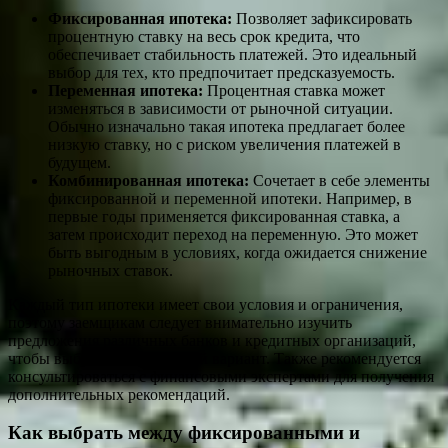
Фиксированная ипотека:
Позволяет зафиксировать
процентную ставку на весь срок кредита, что
обеспечивает стабильность платежей. Это идеальный
выбор для тех, кто предпочитает предсказуемость.
Переменная ипотека:
Процентная ставка может
изменяться в зависимости от рыночной ситуации.
Обычно изначально такая ипотека предлагает более
низкую ставку, но с риском увеличения платежей в
будущем.
Комбинированная ипотека:
Сочетает в себе элементы
фиксированной и переменной ипотеки. Например, в
первые годы применяется фиксированная ставка, а
затем происходит переход на переменную. Это может
быть выгодным в условиях, когда ожидается снижение
рыночных ставок.
Каждый тип ипотеки имеет свои условия и ограничения,
поэтому заемщикам следует внимательно изучить
предложения различных банков и кредитных организаций,
чтобы выбрать оптимальный вариант. Также рекомендуется
консультироваться с финансовыми экспертами для получения
дополнительных рекомендаций.
Как выбрать между фиксированными и