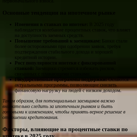
первоначального взноса.
Основные тенденции на ипотечном рынке
Изменения в ставках по ипотеке:
В 2025 году
наблюдается колебание процентных ставок, что влияет
на доступность заемных средств.
Повышение требований к заемщикам:
Банки стали
более осторожными при одобрении заявок, требуя
подтверждения стабильного дохода и хорошей
кредитной истории.
Рост популярности ипотеки с фиксированной
ставкой:
Заемщики стремятся избежать рисков,
связанных с плавающими ставками.
Государственные программы поддержки:
Остаются
актуальными программы, позволяющие снизить
финансовую нагрузку на людей с низким доходом.
Таким образом, для потенциальных заемщиков важно
внимательно следить за ипотечным рынком и быть
готовыми к изменениям, чтобы принять верное решение в
отношении кредитования.
Факторы, влияющие на процентные ставки по
ипотеке в 2025 году