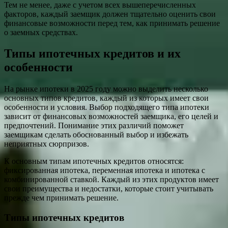
Тем не менее, даже с учетом всех вышеперечисленных
факторов, каждый заемщик должен тщательно оценить свои
финансовые возможности перед тем, как принимать решение
о заемных средствах.
Типы ипотечных кредитов и их
особенности
На рынке ипотеки в 2025 году можно выделить несколько
основных типов кредитов, каждый из которых имеет свои
особенности и условия. Выбор подходящего типа ипотеки
зависит от финансовых возможностей заемщика, его целей и
предпочтений. Понимание этих различий поможет
заемщикам сделать обоснованный выбор и избежать
неприятных сюрпризов.
К основным типам ипотечных кредитов относятся:
фиксированная ипотека, переменная ипотека и ипотека с
комбинированной ставкой. Каждый из этих продуктов имеет
свои преимущества и недостатки, которые стоит учитывать
прежде чем принимать решение.
Типы ипотечных кредитов