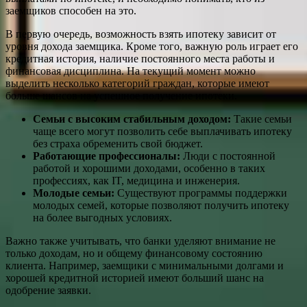
заемщиков способен на это.
В первую очередь, возможность взять ипотеку зависит от
уровня дохода заемщика. Кроме того, важную роль играет его
кредитная история, наличие постоянного места работы и
финансовая дисциплина. На текущий момент можно
выделить несколько категорий граждан, которые имеют
больше шансов на успешное получение ипотеки.
Семьи с высоким стабильным доходом:
Такие семьи
чаще всего могут позволить себе выплачивать ипотеку
без страха обременить свой бюджет.
Работающие профессионалы:
Люди с постоянной
работой и хорошими доходами, особенно в таких
профессиях, как IT, медицина и инженерия.
Молодые семьи:
Существуют программы поддержки
молодых семей, которые позволяют получить ипотеку
на более выгодных условиях.
Важно также учитывать, что банки уделяют внимание не
только доходам, но и общему финансовому состоянию
клиента. Например, заемщики с минимальными долгами и
хорошей кредитной историей имеют больший шанс на
одобрение заявки.