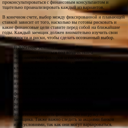
проконсультироваться с финансовым консультантом и
тщательно проанализировать каждый из вариантов.
В конечном счете, выбор между фиксированной и плавающей
ставкой зависит от того, насколько вы готовы рисковать и
какие финансовые цели ставите перед собой на ближайшие
годы. Каждый заемщик должен внимательно изучить свои
возможности и риски, чтобы сделать осознанный выбор.
В 2025 году условия ипотеки в России
продолжают меняться под воздействием
экономических факторов и государственной
политики. Заемщикам важно учитывать несколько
ключевых аспектов. Во-первых, ставки по
ипотечным кредитам остаются на относительно
высоком уровне, что связано с инфляцией и
изменениями в монетарной политике. Это
подчеркивает важность тщательной оценки своих
финансовых возможностей и расчета Monthly
Payment. Во-вторых, стоит обратить внимание на
различные программы льготного ипотеки,
которые часто предлагаются государством и могут
значительно снизить финансовую нагрузку на
заемщика. Также важно следить за акциями банков
и их условиями, так как они могут варьироваться.