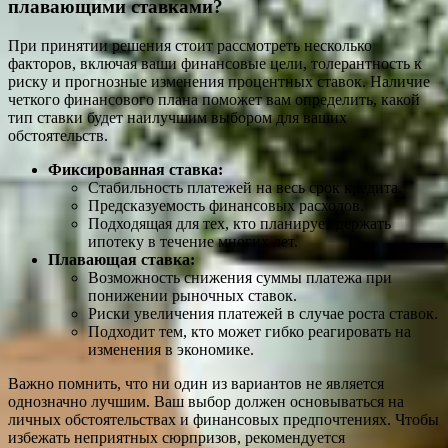
плавающими ставками?
При принятии решения стоит рассмотреть несколько
факторов, включая ваши финансовые цели, толерантность к
риску и прогнозные изменения процентных ставок. Наличие
четкого финансового плана поможет вам определить, какой
тип ставки будет наилучшим выбором для ваших
обстоятельств.
Фиксированная ставка:
Стабильность платежей на весь срок кредита.
Предсказуемость финансовых расходов.
Подходящая для тех, кто планирует держать
ипотеку в течение многих лет.
Плавающая ставка:
Возможность снижения суммы платежа при
понижении рыночных ставок.
Риски увеличения платежей в случае роста ставок.
Подходит тем, кто может гибко реагировать на
изменения в экономике.
Важно помнить, что ни один из вариантов не является
однозначно лучшим. Ваш выбор должен основываться на
личных обстоятельствах и финансовых предпочтениях. Чтобы
избежать неприятных сюрпризов, рекомендуется