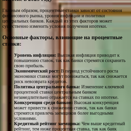
Главным образом, процентные ставки зависят от состояния
финансового рынка, уровня инфляции и политики
центральных банков. Каждый из этих факторов может
существенно изменить условия получения ипотеки.
Основные факторы, влияющие на процентные
ставки:
Уровень инфляции:
Высокая инфляция приводит к
повышению ставок, так как банки стремятся сохранить
свою прибыль.
Экономический рост:
В период устойчивого роста
экономики ставки могут понижаться, так как снижается
риск невозврата кредитов.
Политика центрального банка:
Изменение ключевой
процентной ставки центральным банком
незамедлительно отражается на ставках по ипотеке.
Конкуренция среди банков:
Высокая конкуренция
может привести к снижению ставок, так как банки
стремятся привлечь заемщиков более выгодными
условиями.
Кредитный рейтинг заемщика:
Чем выше кредитный
рейтинг, тем ниже процентная ставка, так как банк