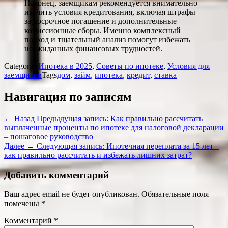
Наконец, заемщикам рекомендуется внимательно
изучить условия кредитования, включая штрафы
за досрочное погашение и дополнительные
комиссионные сборы. Именно комплексный
подход и тщательный анализ помогут избежать
неожиданных финансовых трудностей.
Categories
Ипотека в 2025
,
Советы по ипотеке
,
Условия для
заемщиков
Tags
дом
,
займ
,
ипотека
,
кредит
,
ставка
Навигация по записям
← Назад
Предыдущая запись:
Как правильно рассчитать
выплаченные проценты по ипотеке для налоговой декларации
– пошаговое руководство
Далее →
Следующая запись:
Ипотечная переплата за 15 лет –
как правильно рассчитать и избежать лишних затрат?
Добавить комментарий
Ваш адрес email не будет опубликован.
Обязательные поля
помечены
*
Комментарий
*