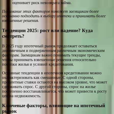
оценивает риск невозврата займа.
Понимание этих факторов поможет заемщикам более
осознанно подходить к выбору ипотеки и принимать более
взвешенные решения.
Тенденции 2025: рост или падение? Куда
смотреть?
В 2025 году ипотечный рынок продолжает оставаться
динамичным и подверженным различным экономическим
факторам. Заемщикам важно понимать текущие тренды,
чтобы принимать взвешенные решения относительно
покупки жилья и условий кредитования.
Основные тенденции в ипотечном кредитовании можно
охарактеризовать как смешанные. С одной стороны,
процентные ставки остаются на высоком уровне, что может
сдерживать спрос. С другой стороны, спрос на жилье
постепенно восстанавливается, что может привести к росту
цен на недвижимость.
Ключевые факторы, влияющие на ипотечный
рынок