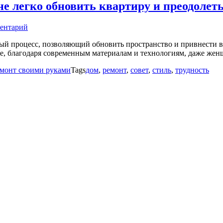
 легко обновить квартиру и преодолеть
ментарий
ный процесс, позволяющий обновить пространство и привнести в
ле, благодаря современным материалам и технологиям, даже жен
монт своими руками
Tags
дом
,
ремонт
,
совет
,
стиль
,
трудность