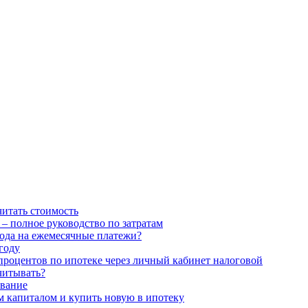
читать стоимость
– полное руководство по затратам
хода на ежемесячные платежи?
году
процентов по ипотеке через личный кабинет налоговой
читывать?
ование
м капиталом и купить новую в ипотеку