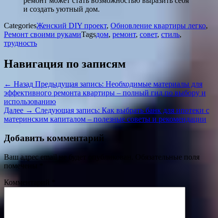
ремонт может стать возможностью выразить себя
и создать уютный дом.
Categories
Женский DIY проект
,
Обновление квартиры легко
,
Ремонт своими руками
Tags
дом
,
ремонт
,
совет
,
стиль
,
трудность
Навигация по записям
← Назад
Предыдущая запись:
Необходимые материалы для
эффективного ремонта квартиры – полный гид по выбору и
использованию
Далее →
Следующая запись:
Как выбрать банк для ипотеки с
материнским капиталом – полезные советы и рекомендации
Добавить комментарий
Ваш адрес email не будет опубликован.
Обязательные поля
помечены
*
Комментарий
*