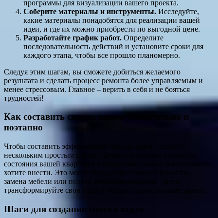
программы для визуализации вашего проекта.
Соберите материалы и инструменты.
Исследуйте,
какие материалы понадобятся для реализации вашей
идеи, и где их можно приобрести по выгодной цене.
Разработайте график работ.
Определите
последовательность действий и установите сроки для
каждого этапа, чтобы все прошло планомерно.
Следуя этим шагам, вы сможете добиться желаемого
результата и сделать процесс ремонта более управляемым и
менее стрессовым. Главное – верить в себя и не бояться
трудностей!
Как составить список задач: Убедительно и
поэтапно
Чтобы составить эффективный список задач, следуйте
нескольким простым шагам. Начните с анализа текущего
состояния вашей квартиры и определите, какие изменения вы
хотите внести. Это могут быть косметические ремонты,
замена мебели или полное перепланирование. Затем
трансформируйте свои идеи в четкие и выполнимые задачи.
Шаги для создания списка задач