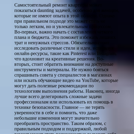
Самостоятельный ремонт квартиры может
показаться daunting задачей, особенно для женщин,
которые не имеют опыта в этой области. Однако
при правильном подходе это может стать не
только легким, но и увлекательным процессом.
Во-первых, важно начать с составления четкого
плана и бюджета. Это поможет избежать лишних
трат и ненужных стрессов. Обязательно стоит
исследовать различные стили и идеи, используя
онлайн-ресурсы, такие как Pinterest или Instagram,
что вдохновит на креативные решения. Во-
вторых, стоит обратить внимание на доступные
инструменты и материалы. Не нужно бояться
спрашивать совета у специалистов в магазинах
или искать обучающие видео на YouTube, которые
могут дать полезные рекомендации по
технологиям выполнения работы. Наконец, иногда
лучше всего делегировать сложные задачи
профессионалам или использовать их помощь в
технике безопасности. Главное — не терять
уверенности в себе и помнить, что даже
небольшие изменения могут значительно
преобразить пространство. Таким образом, с
правильным подходом и поддержкой, любой