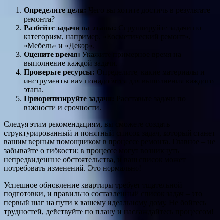
Определите цели:
Чего вы хотите достичь в результате
ремонта?
Разбейте задачи на этапы:
Сгруппируйте задачи по
категориям, например, «Косметический ремонт»,
«Мебель» и «Декор».
Оцените время:
Укажите примерное время на
выполнение каждой задачи.
Проверьте ресурсы:
Определите, какие материалы и
инструменты вам понадобятся для выполнения каждого
этапа.
Приоритизируйте задачи:
Расставьте задачи по
важности и срочности.
Следуя этим рекомендациям, вы сможете создать
структурированный и понятный список задач, который станет
вашим верным помощником в процессе ремонта. Главное – не
забывайте о гибкости: в процессе могут возникнуть
непредвиденные обстоятельства, и ваш список может
потребовать изменений. Это нормально!
Успешное обновление квартиры требует тщательной
подготовки, и правильно составленный список задач – это
первый шаг на пути к вашему идеальному дому. Не бойтесь
трудностей, действуйте по плану и наслаждайтесь процессом!