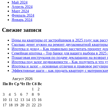
Май 2024
Апрель 2024
Март 2024
Февраль 2024
Январь 2024
Свежие записи
Цены на квартиры от застройщиков в 2025 году: как расс
Сколько денег нужно на ремонт двухкомнатной квартиры 
Ипотека и доход – Как правильно рассчитать процент до
Семейная ипотека – Top банки для вашего выбора в 2025 
Пошаговая инструкция по подаче декларации на возврат 
Ипотека под залог недвижимости – Как получить и что у
Ипотека и залог – основные отличия и правовое регулир
Эффективные шаги – как продать квартиру с матерински
Август 2026
Пн
Вт
Ср
Чт
Пт
Сб
Вс
1
2
3
4
5
6
7
8
9
10
11
12
13
14
15
16
17
18
19
20
21
22
23