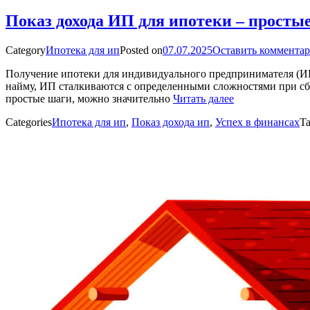
Показ дохода ИП для ипотеки – простые
Category
Ипотека для ип
Posted on
07.07.2025
Оставить коммента
Получение ипотеки для индивидуального предпринимателя (ИП) 
найму, ИП сталкиваются с определенными сложностями при сбо
простые шаги, можно значительно
Читать далее
Categories
Ипотека для ип
,
Показ дохода ип
,
Успех в финансах
Ta