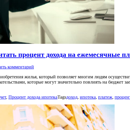
читать процент дохода на ежемесячные п
ить комментарий
риобретения жилья, который позволяет многим людям осуществит
ательствами, которые могут значительно повлиять на бюджет за
чет
,
Процент дохода ипотека
Tags
доход
,
ипотека
,
платеж
,
процен