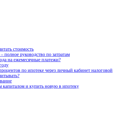
читать стоимость
– полное руководство по затратам
хода на ежемесячные платежи?
году
процентов по ипотеке через личный кабинет налоговой
читывать?
ование
м капиталом и купить новую в ипотеку