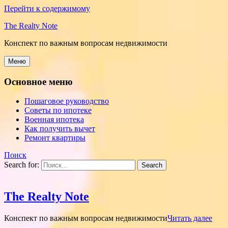
Перейти к содержимому
The Realty Note
Конспект по важным вопросам недвижимости
Меню
Основное меню
Пошаговое руководство
Советы по ипотеке
Военная ипотека
Как получить вычет
Ремонт квартиры
Поиск
Search for:
The Realty Note
Конспект по важным вопросам недвижимости
Читать далее