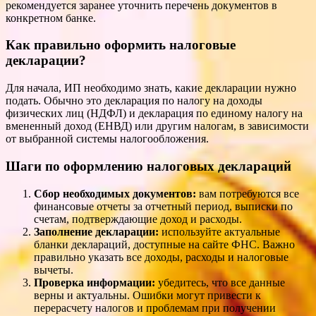
рекомендуется заранее уточнить перечень документов в
конкретном банке.
Как правильно оформить налоговые
декларации?
Для начала, ИП необходимо знать, какие декларации нужно
подать. Обычно это декларация по налогу на доходы
физических лиц (НДФЛ) и декларация по единому налогу на
вмененный доход (ЕНВД) или другим налогам, в зависимости
от выбранной системы налогообложения.
Шаги по оформлению налоговых деклараций
Сбор необходимых документов:
вам потребуются все
финансовые отчеты за отчетный период, выписки по
счетам, подтверждающие доход и расходы.
Заполнение декларации:
используйте актуальные
бланки деклараций, доступные на сайте ФНС. Важно
правильно указать все доходы, расходы и налоговые
вычеты.
Проверка информации:
убедитесь, что все данные
верны и актуальны. Ошибки могут привести к
перерасчету налогов и проблемам при получении