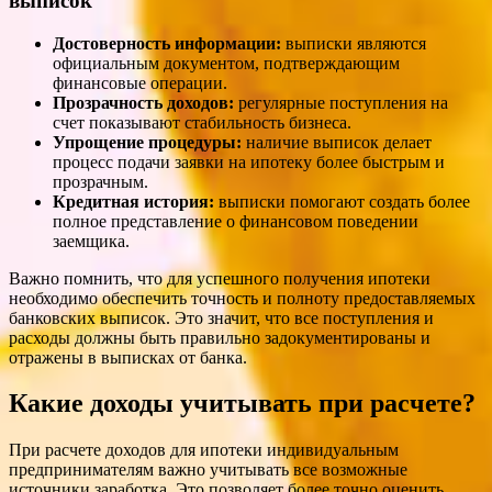
выписок
Достоверность информации:
выписки являются
официальным документом, подтверждающим
финансовые операции.
Прозрачность доходов:
регулярные поступления на
счет показывают стабильность бизнеса.
Упрощение процедуры:
наличие выписок делает
процесс подачи заявки на ипотеку более быстрым и
прозрачным.
Кредитная история:
выписки помогают создать более
полное представление о финансовом поведении
заемщика.
Важно помнить, что для успешного получения ипотеки
необходимо обеспечить точность и полноту предоставляемых
банковских выписок. Это значит, что все поступления и
расходы должны быть правильно задокументированы и
отражены в выписках от банка.
Какие доходы учитывать при расчете?
При расчете доходов для ипотеки индивидуальным
предпринимателям важно учитывать все возможные
источники заработка. Это позволяет более точно оценить