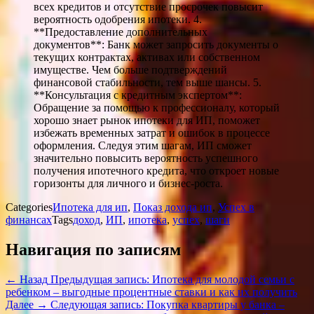
всех кредитов и отсутствие просрочек повысит
вероятность одобрения ипотеки. 4.
**Предоставление дополнительных
документов**: Банк может запросить документы о
текущих контрактах, активах или собственном
имуществе. Чем больше подтверждений
финансовой стабильности, тем выше шансы. 5.
**Консультация с кредитным экспертом**:
Обращение за помощью к профессионалу, который
хорошо знает рынок ипотеки для ИП, поможет
избежать временных затрат и ошибок в процессе
оформления. Следуя этим шагам, ИП сможет
значительно повысить вероятность успешного
получения ипотечного кредита, что откроет новые
горизонты для личного и бизнес-роста.
Categories
Ипотека для ип
,
Показ дохода ип
,
Успех в
финансах
Tags
доход
,
ИП
,
ипотека
,
успех
,
шаги
Навигация по записям
← Назад
Предыдущая запись:
Ипотека для молодой семьи с
ребенком – выгодные процентные ставки и как их получить
Далее →
Следующая запись:
Покупка квартиры у банка –