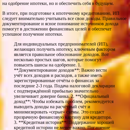
на одобрение ипотеки, но и обеспечить себя в будущем.
В итоге, при подготовке к ипотечному кредитованию, ИП
следует внимательно учитывать все свои доходы. Правильное
документирование и ясное понимание источников дохода
помогут в достижении финансовых целей и обеспечат
успешное получение ипотеки.
Для индивидуальных предпринимателей (ИП),
желающих получить ипотеку, ключевым фактором
является правильное обоснование доходов. Вот
несколько простых шагов, которые помогут
повысить шансы на одобрение. 1.
**Документирование доходов**: Важно вести
учёт всех доходов и расходов, а также иметь
зарегистрированные отчёты о финансах за
последние 2-3 года. Подача налоговой декларации
с подтверждённой прибылью значительно
увеличивает доверие банка. 2. **Официальный
доход**: Чтобы избежать проблем, рекомендуется
выводить доходы на расчётный счёт и
минимизировать «серые» схемы. Это создаст
прозрачную финансовую картину для кредитора.
3. **Кредитная история**: Поддержание хорошей
кредитной истории не менее важно. Погашение