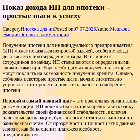
Показ дохода ИП для ипотеки –
простые шаги к успеху
Category
Ипотека для ип
Posted on
07.07.2025
Author
Мешкова
Эмилия
Оставить комментарий
Получение ипотеки для индивидуального предпринимателя
(ИП) может показаться непростой задачей, особенно когда
дело касается подтверждения дохода. В отличие от
сотрудников по найму, ИП сталкиваются с определенными
сложностями при сборе необходимых документов, которые
могут повлиять на возможность получения кредита. Однако,
соблюдая некоторые простые шаги, можно значительно
упростить этот процесс и повысить шансы на одобрение
ипотеки.
Первый и самый важный шаг
– это правильная организация
документации. ИП должны быть готовы предоставить банку
доказательства своей финансовой стабильности, включая
налоговые декларации, бухгалтерские отчеты и выписки по
банковским счетам. От прозрачности и точности этих данных
зависит, как банк оценит платежеспособность
предпринимателя.