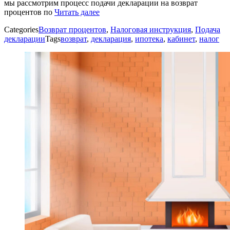
мы рассмотрим процесс подачи декларации на возврат
процентов по
Читать далее
Categories
Возврат процентов
,
Налоговая инструкция
,
Подача
декларации
Tags
возврат
,
декларация
,
ипотека
,
кабинет
,
налог