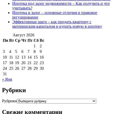
Ипотека под залог недвижимости – Как получить и что
учитывать?
Ипотека и залог – основные отличия и правовое
регулирование
Эффективные шаги – как продать квартиру с
материнским капиталом и купить новую в ипотеку
Август 2026
Пн
Вт
Ср
Чт
Пт
Сб
Вс
1
2
3
4
5
6
7
8
9
10
11
12
13
14
15
16
17
18
19
20
21
22
23
24
25
26
27
28
29
30
31
« Янв
Рубрики
Рубрики
Свежие комментарии