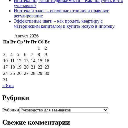
Ипотека под залог недвижимости – Как получить и что
учитывать?
Ипотека и залог – основные отличия и правовое
регулирование
Эффективные шаги – как продать квартиру с
материнским капиталом и купить новую в ипотеку
Август 2026
Пн
Вт
Ср
Чт
Пт
Сб
Вс
1
2
3
4
5
6
7
8
9
10
11
12
13
14
15
16
17
18
19
20
21
22
23
24
25
26
27
28
29
30
31
« Янв
Рубрики
Рубрики
Свежие комментарии