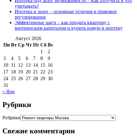
Ипотека под залог недвижимости – Как получить и что
учитывать?
Ипотека и залог – основные отличия и правовое
регулирование
Эффективные шаги – как продать квартиру с
материнским капиталом и купить новую в ипотеку
Август 2026
Пн
Вт
Ср
Чт
Пт
Сб
Вс
1
2
3
4
5
6
7
8
9
10
11
12
13
14
15
16
17
18
19
20
21
22
23
24
25
26
27
28
29
30
31
« Янв
Рубрики
Рубрики
Свежие комментарии