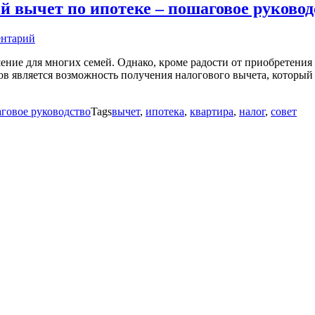
й вычет по ипотеке – пошаговое руковод
ентарий
ение для многих семей. Однако, кроме радости от приобретения
 является возможность получения налогового вычета, который 
говое руководство
Tags
вычет
,
ипотека
,
квартира
,
налог
,
совет