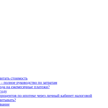
читать стоимость
– полное руководство по затратам
хода на ежемесячные платежи?
году
процентов по ипотеке через личный кабинет налоговой
читывать?
ование