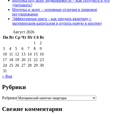
Ипотека под залог недвижимости – Как получить и что
учитывать?
Ипотека и залог – основные отличия и правовое
регулирование
Эффективные шаги – как продать квартиру с
материнским капиталом и купить новую в ипотеку
Август 2026
Пн
Вт
Ср
Чт
Пт
Сб
Вс
1
2
3
4
5
6
7
8
9
10
11
12
13
14
15
16
17
18
19
20
21
22
23
24
25
26
27
28
29
30
31
« Янв
Рубрики
Рубрики
Свежие комментарии