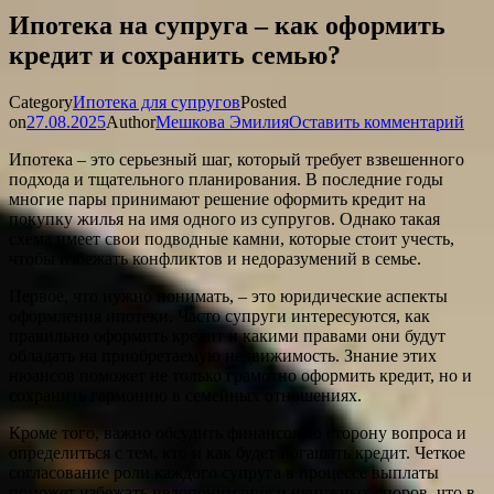
Ипотека на супруга – как оформить
кредит и сохранить семью?
Category
Ипотека для супругов
Posted
on
27.08.2025
Author
Мешкова Эмилия
Оставить комментарий
Ипотека – это серьезный шаг, который требует взвешенного
подхода и тщательного планирования. В последние годы
многие пары принимают решение оформить кредит на
покупку жилья на имя одного из супругов. Однако такая
схема имеет свои подводные камни, которые стоит учесть,
чтобы избежать конфликтов и недоразумений в семье.
Первое, что нужно понимать, – это юридические аспекты
оформления ипотеки. Часто супруги интересуются, как
правильно оформить кредит и какими правами они будут
обладать на приобретаемую недвижимость. Знание этих
нюансов поможет не только грамотно оформить кредит, но и
сохранить гармонию в семейных отношениях.
Кроме того, важно обсудить финансовую сторону вопроса и
определиться с тем, кто и как будет погашать кредит. Четкое
согласование роли каждого супруга в процессе выплаты
поможет избежать недопонимания и ненужных споров, что в