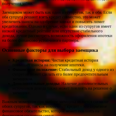
получения займа.
Заемщиком может быть как один из супругов, так и оба. Если
оба супруга решают взять кредит совместно, это может
увеличить шансы на одобрение заявки и повысить лимит
кредитования. Однако в случае, если один из супругов имеет
низкий кредитный рейтинг или отсутствие стабильного
дохода, лучше рассмотреть возможность оформления ипотеки
на более финансово устойчивого партнера.
Основные факторы для выбора заемщика
Кредитная история:
Чистая кредитная история
повышает шансы на получение ипотеки.
Финансовое положение:
Стабильный доход у одного из
супругов может сделать его более предпочтительным
заемщиком.
Дополнительные доходы:
Наличие дополнительных
источников дохода также может повлиять на решение о
заемщике.
Важным моментом при выборе заемщика является согласие
обоих супругов, так как ипотечный кредит – это серьезное
финансовое обязательство, которое может повлиять на
финансовое состояние семьи.