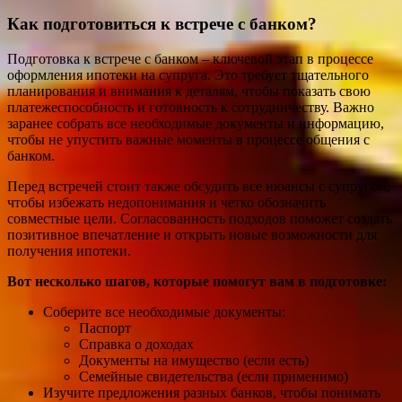
Как подготовиться к встрече с банком?
Подготовка к встрече с банком – ключевой этап в процессе
оформления ипотеки на супруга. Это требует тщательного
планирования и внимания к деталям, чтобы показать свою
платежеспособность и готовность к сотрудничеству. Важно
заранее собрать все необходимые документы и информацию,
чтобы не упустить важные моменты в процессе общения с
банком.
Перед встречей стоит также обсудить все нюансы с супругом,
чтобы избежать недопонимания и четко обозначить
совместные цели. Согласованность подходов поможет создать
позитивное впечатление и открыть новые возможности для
получения ипотеки.
Вот несколько шагов, которые помогут вам в подготовке:
Соберите все необходимые документы:
Паспорт
Справка о доходах
Документы на имущество (если есть)
Семейные свидетельства (если применимо)
Изучите предложения разных банков, чтобы понимать