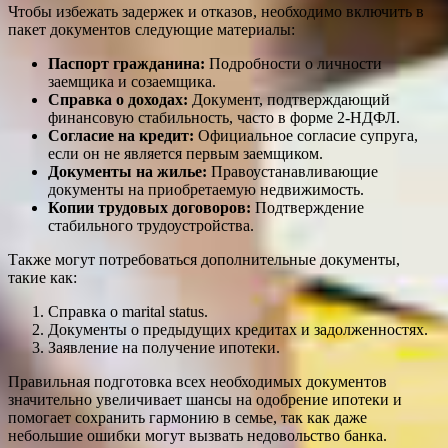
Чтобы избежать задержек и отказов, необходимо включить в
пакет документов следующие материалы:
Паспорт гражданина:
Подробности о личности
заемщика и созаемщика.
Справка о доходах:
Документ, подтверждающий
финансовую стабильность, часто в форме 2-НДФЛ.
Согласие на кредит:
Официальное согласие супруга,
если он не является первым заемщиком.
Документы на жилье:
Правоустанавливающие
документы на приобретаемую недвижимость.
Копии трудовых договоров:
Подтверждение
стабильного трудоустройства.
Также могут потребоваться дополнительные документы,
такие как:
Справка о marital status.
Документы о предыдущих кредитах и задолженностях.
Заявление на получение ипотеки.
Правильная подготовка всех необходимых документов
значительно увеличивает шансы на одобрение ипотеки и
помогает сохранить гармонию в семье, так как даже
небольшие ошибки могут вызвать недовольство банка.