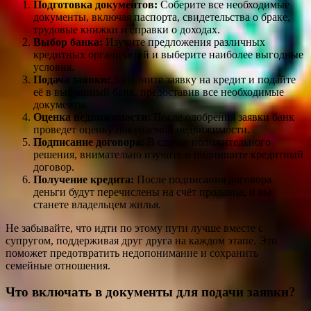
Подготовка документов:
Соберите все необходимые
документы, включая паспорта, свидетельства о браке,
трудовые книжки и справки о доходах.
Выбор банка:
Изучите предложения различных
кредитных организаций и выберите наиболее выгодные
условия.
Подача заявки:
Заполните заявку на кредит и подайте
её в выбранный банк, предоставив все необходимые
документы.
Оценка недвижимости:
После одобрения заявки банк
проведет оценку покупаемой недвижимости.
Подписание договора:
В случае положительного
решения, внимательно изучите и подпишите кредитный
договор.
Получение кредита:
После подписания договора
деньги будут перечислены на счёт продавца, и вы
станете владельцем жилья.
Не забывайте, что идти по этому пути лучше вместе с
супругом, поддерживая друг друга на каждом этапе. Это
поможет предотвратить недопонимание и сохранить
семейные отношения.
Что включать в документы для подачи заявки?