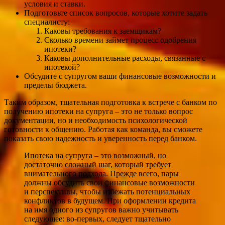
условия и ставки.
Подготовьте список вопросов, которые хотите задать
специалисту:
Каковы требования к заемщикам?
Сколько времени займет процесс одобрения
ипотеки?
Каковы дополнительные расходы, связанные с
ипотекой?
Обсудите с супругом ваши финансовые возможности и
пределы бюджета.
Таким образом, тщательная подготовка к встрече с банком по
получению ипотеки на супруга – это не только вопрос
документации, но и необходимость психологической
готовности к общению. Работая как команда, вы сможете
показать свою надежность и уверенность перед банком.
Ипотека на супруга – это возможный, но
достаточно сложный шаг, который требует
внимательного подхода. Прежде всего, пары
должны обсудить свои финансовые возможности
и перспективы, чтобы избежать потенциальных
конфликтов в будущем. При оформлении кредита
на имя одного из супругов важно учитывать
следующее: во-первых, следует тщательно