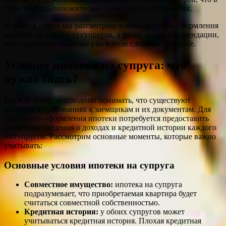
свою очередь положительно скажется на отношениях.
В данной статье мы рассмотрим основные этапы оформления
ипотеки на одного из супругов, а также дадим рекомендации,
как сохранить семейные узы в этом сложном процессе.
Условия ипотеки на супруга: что
нужно знать?
Прежде всего, необходимо понимать, что существуют
различия в требованиях к заемщикам и их документам. Для
успешного оформления ипотеки потребуется предоставить
различные сведения о доходах и кредитной истории каждого
из супругов. Рассмотрим основные моменты, которые важно
учитывать:
Основные условия ипотеки на супруга
Совместное имущество:
ипотека на супруга
подразумевает, что приобретаемая квартира будет
считаться совместной собственностью.
Кредитная история:
у обоих супругов может
учитываться кредитная история. Плохая кредитная