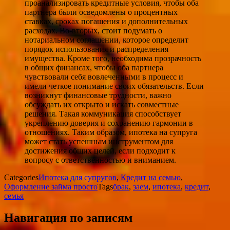
проанализировать кредитные условия, чтобы оба
партнера были осведомлены о процентных
ставках, сроках погашения и дополнительных
расходах. Во-вторых, стоит подумать о
нотариальном соглашении, которое определит
порядок использования и распределения
имущества. Кроме того, необходима прозрачность
в общих финансах, чтобы оба партнера
чувствовали себя вовлеченными в процесс и
имели четкое понимание своих обязательств. Если
возникнут финансовые трудности, важно
обсуждать их открыто и искать совместные
решения. Такая коммуникация способствует
укреплению доверия и сохранению гармонии в
отношениях. Таким образом, ипотека на супруга
может стать успешным инструментом для
достижения общих целей, если подходит к
вопросу с ответственностью и вниманием.
Categories
Ипотека для супругов
,
Кредит на семью
,
Оформление займа просто
Tags
брак
,
заем
,
ипотека
,
кредит
,
семья
Навигация по записям