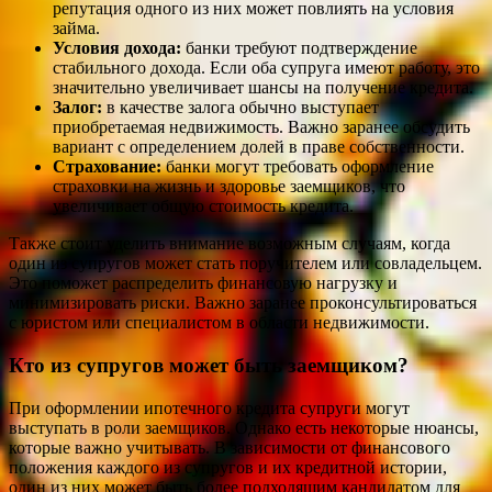
репутация одного из них может повлиять на условия
займа.
Условия дохода:
банки требуют подтверждение
стабильного дохода. Если оба супруга имеют работу, это
значительно увеличивает шансы на получение кредита.
Залог:
в качестве залога обычно выступает
приобретаемая недвижимость. Важно заранее обсудить
вариант с определением долей в праве собственности.
Страхование:
банки могут требовать оформление
страховки на жизнь и здоровье заемщиков, что
увеличивает общую стоимость кредита.
Также стоит уделить внимание возможным случаям, когда
один из супругов может стать поручителем или совладельцем.
Это поможет распределить финансовую нагрузку и
минимизировать риски. Важно заранее проконсультироваться
с юристом или специалистом в области недвижимости.
Кто из супругов может быть заемщиком?
При оформлении ипотечного кредита супруги могут
выступать в роли заемщиков. Однако есть некоторые нюансы,
которые важно учитывать. В зависимости от финансового
положения каждого из супругов и их кредитной истории,
один из них может быть более подходящим кандидатом для