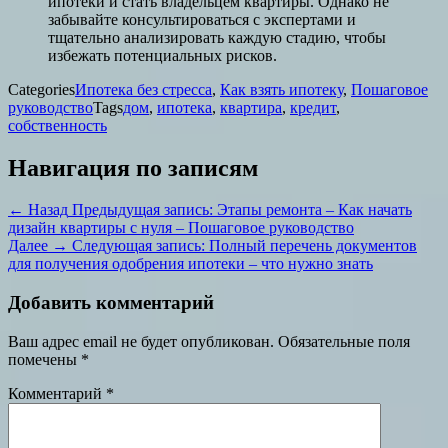
ипотеки и стать владельцем квартиры. Однако не
забывайте консультироваться с экспертами и
тщательно анализировать каждую стадию, чтобы
избежать потенциальных рисков.
Categories
Ипотека без стресса
,
Как взять ипотеку
,
Пошаговое
руководство
Tags
дом
,
ипотека
,
квартира
,
кредит
,
собственность
Навигация по записям
← Назад
Предыдущая запись:
Этапы ремонта – Как начать
дизайн квартиры с нуля – Пошаговое руководство
Далее →
Следующая запись:
Полный перечень документов
для получения одобрения ипотеки – что нужно знать
Добавить комментарий
Ваш адрес email не будет опубликован.
Обязательные поля
помечены
*
Комментарий
*