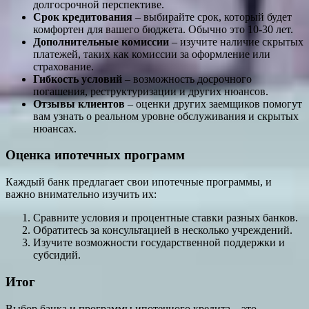
долгосрочной перспективе.
Срок кредитования
– выбирайте срок, который будет
комфортен для вашего бюджета. Обычно это 10-30 лет.
Дополнительные комиссии
– изучите наличие скрытых
платежей, таких как комиссии за оформление или
страхование.
Гибкость условий
– возможность досрочного
погашения, реструктуризации и других нюансов.
Отзывы клиентов
– оценки других заемщиков помогут
вам узнать о реальном уровне обслуживания и скрытых
нюансах.
Оценка ипотечных программ
Каждый банк предлагает свои ипотечные программы, и
важно внимательно изучить их:
Сравните условия и процентные ставки разных банков.
Обратитесь за консультацией в несколько учреждений.
Изучите возможности государственной поддержки и
субсидий.
Итог
Выбор банка и программы ипотечного кредита – это