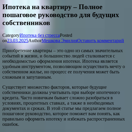
Ипотека на квартиру – Полное
пошаговое руководство для будущих
собственников
Category
Ипотека без стресса
Posted
on
23.03.2025
Author
Мешкова Эмилия
Оставить комментарий
Приобретение квартиры – это одно из самых значительных
событий в жизни, и большинство людей сталкивается с
необходимостью оформления ипотеки. Ипотека является
удобным инструментом, позволяющим осуществить мечту о
собственном жилье, но процесс ее получения может быть
сложным и запутанным.
Существует множество факторов, которые будущие
собственники должны учитывать при выборе ипотечного
кредита. Часто новичкам бывает сложно разобраться в
условиях, процентных ставках, а также в необходимых
документах и сроках. В этой статье мы предлагаем полное
пошаговое руководство, которое поможет вам понять, как
правильно оформить ипотеку и избежать распространенных
ошибок.