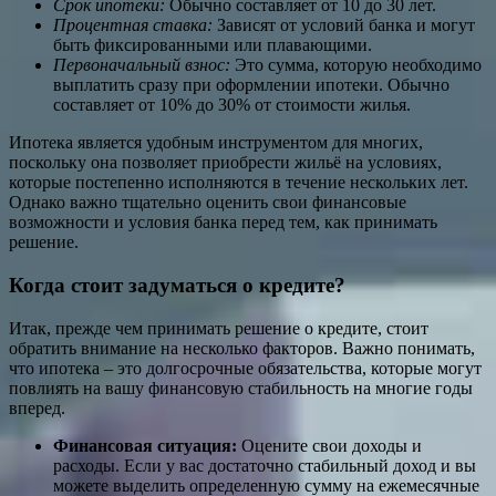
Срок ипотеки:
Обычно составляет от 10 до 30 лет.
Процентная ставка:
Зависят от условий банка и могут
быть фиксированными или плавающими.
Первоначальный взнос:
Это сумма, которую необходимо
выплатить сразу при оформлении ипотеки. Обычно
составляет от 10% до 30% от стоимости жилья.
Ипотека является удобным инструментом для многих,
поскольку она позволяет приобрести жильё на условиях,
которые постепенно исполняются в течение нескольких лет.
Однако важно тщательно оценить свои финансовые
возможности и условия банка перед тем, как принимать
решение.
Когда стоит задуматься о кредите?
Итак, прежде чем принимать решение о кредите, стоит
обратить внимание на несколько факторов. Важно понимать,
что ипотека – это долгосрочные обязательства, которые могут
повлиять на вашу финансовую стабильность на многие годы
вперед.
Финансовая ситуация:
Оцените свои доходы и
расходы. Если у вас достаточно стабильный доход и вы
можете выделить определенную сумму на ежемесячные