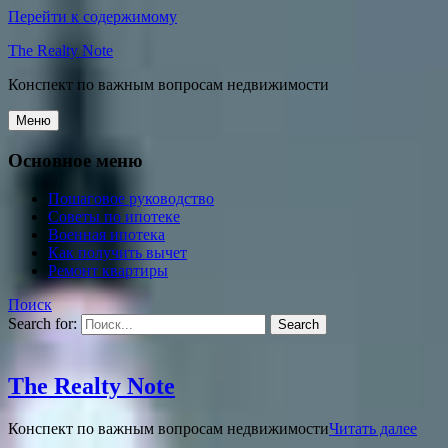
Перейти к содержимому
The Realty Note
Конспект по важным вопросам недвижимости
Меню
Основное меню
Пошаговое руководство
Советы по ипотеке
Военная ипотека
Как получить вычет
Ремонт квартиры
Поиск
Search for:
The Realty Note
Конспект по важным вопросам недвижимости
Читать далее