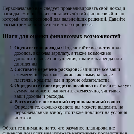
Первоначально вам следует проанализировать свой доход и
расходы. Это позволит составить чёткий финансовый план,
который станет основой для дальнейших решений. Давайте
рассмотрим основные шаги этого процесса.
Шаги для оценки финансовых возможностей
Оцените свои доходы:
Подсчитайте все источники
доходов, включая зарплату, а также возможные
дополнительные поступления, такие как аренда или
дивиденды.
Составьте перечень расходов:
Запишите все ваши
ежемесячные расходы, такие как коммунальные
платежи, кредиты, еда и прочие обязательства.
Определите свою кредитоспособность:
Узнайте, какую
сумму вы можете выплатить ежемесячно, учитывая
ваши доходы и расходы.
Рассчитайте возможный первоначальный взнос:
Определите, сколько средств вы можете выделить на
первоначальный взнос, что также повлияет на условия
ипотеки.
Обратите внимание на то, что разумное планирование
финансов позволит вам избежать негативных последствий в