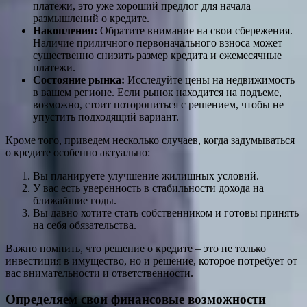
платежи, это уже хороший предлог для начала
размышлений о кредите.
Накопления:
Обратите внимание на свои сбережения.
Наличие приличного первоначального взноса может
существенно снизить размер кредита и ежемесячные
платежи.
Состояние рынка:
Исследуйте цены на недвижимость
в вашем регионе. Если рынок находится на подъеме,
возможно, стоит поторопиться с решением, чтобы не
упустить подходящий вариант.
Кроме того, приведем несколько случаев, когда задумываться
о кредите особенно актуально:
Вы планируете улучшение жилищных условий.
У вас есть уверенность в стабильности дохода на
ближайшие годы.
Вы давно хотите стать собственником и готовы принять
на себя обязательства.
Важно помнить, что решение о кредите – это не только
инвестиция в имущество, но и решение, которое потребует от
вас внимательности и ответственности.
Определяем свои финансовые возможности