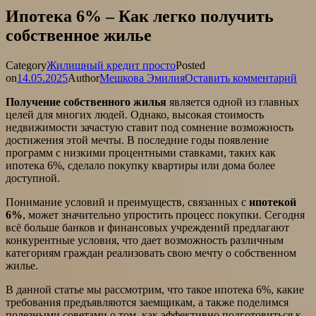
Ипотека 6% – Как легко получить
собственное жилье
Category
Жилищный кредит просто
Posted
on
14.05.2025
Author
Мешкова Эмилия
Оставить комментарий
Получение собственного жилья
является одной из главных
целей для многих людей. Однако, высокая стоимость
недвижимости зачастую ставит под сомнение возможность
достижения этой мечты. В последние годы появление
программ с низкими процентными ставками, таких как
ипотека 6%, сделало покупку квартиры или дома более
доступной.
Понимание условий и преимуществ, связанных с
ипотекой
6%
, может значительно упростить процесс покупки. Сегодня
всё больше банков и финансовых учреждений предлагают
конкурентные условия, что дает возможность различным
категориям граждан реализовать свою мечту о собственном
жилье.
В данной статье мы рассмотрим, что такое ипотека 6%, какие
требования предъявляются заемщикам, а также поделимся
полезными советами о том, как эффективно подготовиться к