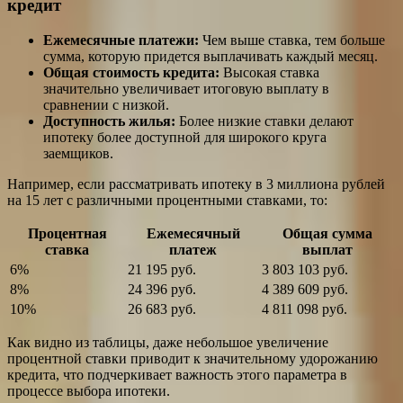
кредит
Ежемесячные платежи:
Чем выше ставка, тем больше
сумма, которую придется выплачивать каждый месяц.
Общая стоимость кредита:
Высокая ставка
значительно увеличивает итоговую выплату в
сравнении с низкой.
Доступность жилья:
Более низкие ставки делают
ипотеку более доступной для широкого круга
заемщиков.
Например, если рассматривать ипотеку в 3 миллиона рублей
на 15 лет с различными процентными ставками, то:
Процентная
Ежемесячный
Общая сумма
ставка
платеж
выплат
6%
21 195 руб.
3 803 103 руб.
8%
24 396 руб.
4 389 609 руб.
10%
26 683 руб.
4 811 098 руб.
Как видно из таблицы, даже небольшое увеличение
процентной ставки приводит к значительному удорожанию
кредита, что подчеркивает важность этого параметра в
процессе выбора ипотеки.